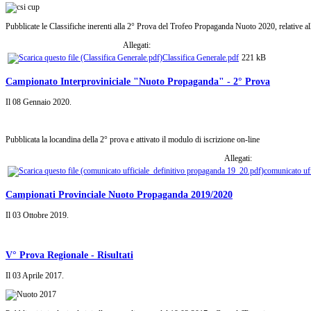
Pubblicate le Classifiche inerenti alla 2° Prova del Trofeo Propaganda Nuoto 2020, relative al
Allegati:
Classifica Generale.pdf
221 kB
Campionato Interproviniciale "Nuoto Propaganda" - 2° Prova
Il
08 Gennaio 2020
.
Pubblicata la locandina della 2° prova e attivato il modulo di iscrizione on-line
Allegati:
comunicato uf
Campionati Provinciale Nuoto Propaganda 2019/2020
Il
03 Ottobre 2019
.
V° Prova Regionale - Risultati
Il
03 Aprile 2017
.