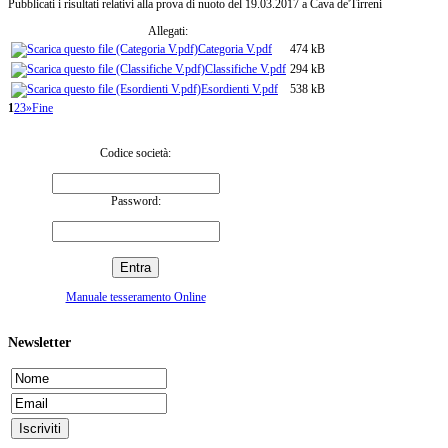
Pubblicati i risultati relativi alla prova di nuoto del 19.03.2017 a Cava de'Tirreni
Allegati:
Categoria V.pdf
474 kB
Classifiche V.pdf
294 kB
Esordienti V.pdf
538 kB
1
2
3
»
Fine
Codice società:
Password:
Manuale tesseramento Online
Newsletter