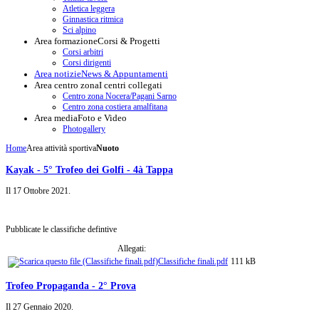
Atletica leggera
Ginnastica ritmica
Sci alpino
Area formazione
Corsi & Progetti
Corsi arbitri
Corsi dirigenti
Area notizie
News & Appuntamenti
Area centro zona
I centri collegati
Centro zona Nocera/Pagani Sarno
Centro zona costiera amalfitana
Area media
Foto e Video
Photogallery
Home
Area attività sportiva
Nuoto
Kayak - 5° Trofeo dei Golfi - 4à Tappa
Il
17 Ottobre 2021
.
Pubblicate le classifiche defintive
Allegati:
Classifiche finali.pdf
111 kB
Trofeo Propaganda - 2° Prova
Il
27 Gennaio 2020
.