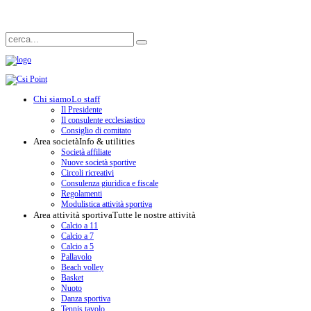
Chi siamo
Lo staff
Il Presidente
Il consulente ecclesiastico
Consiglio di comitato
Area società
Info & utilities
Società affiliate
Nuove società sportive
Circoli ricreativi
Consulenza giuridica e fiscale
Regolamenti
Modulistica attività sportiva
Area attività sportiva
Tutte le nostre attività
Calcio a 11
Calcio a 7
Calcio a 5
Pallavolo
Beach volley
Basket
Nuoto
Danza sportiva
Tennis tavolo