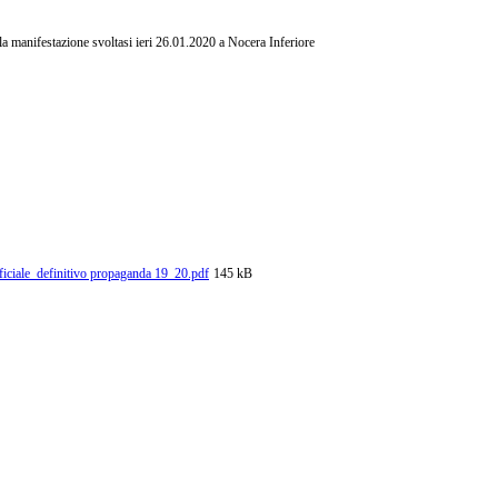
la manifestazione svoltasi ieri 26.01.2020 a Nocera Inferiore
ficiale_definitivo propaganda 19_20.pdf
145 kB