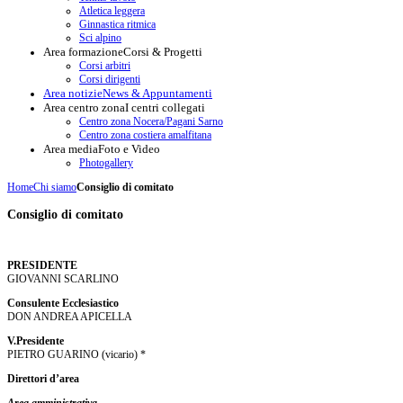
Atletica leggera
Ginnastica ritmica
Sci alpino
Area formazione
Corsi & Progetti
Corsi arbitri
Corsi dirigenti
Area notizie
News & Appuntamenti
Area centro zona
I centri collegati
Centro zona Nocera/Pagani Sarno
Centro zona costiera amalfitana
Area media
Foto e Video
Photogallery
Home
Chi siamo
Consiglio di comitato
Consiglio di comitato
PRESIDENTE
GIOVANNI SCARLINO
Consulente Ecclesiastico
DON ANDREA APICELLA
V.Presidente
PIETRO GUARINO (vicario) *
Direttori d’area