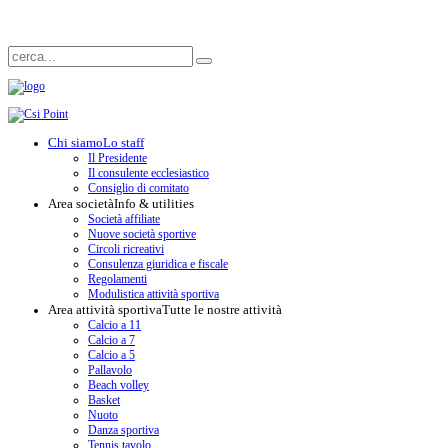
Chi siamo
Lo staff
Il Presidente
Il consulente ecclesiastico
Consiglio di comitato
Area società
Info & utilities
Società affiliate
Nuove società sportive
Circoli ricreativi
Consulenza giuridica e fiscale
Regolamenti
Modulistica attività sportiva
Area attività sportiva
Tutte le nostre attività
Calcio a 11
Calcio a 7
Calcio a 5
Pallavolo
Beach volley
Basket
Nuoto
Danza sportiva
Tennis tavolo