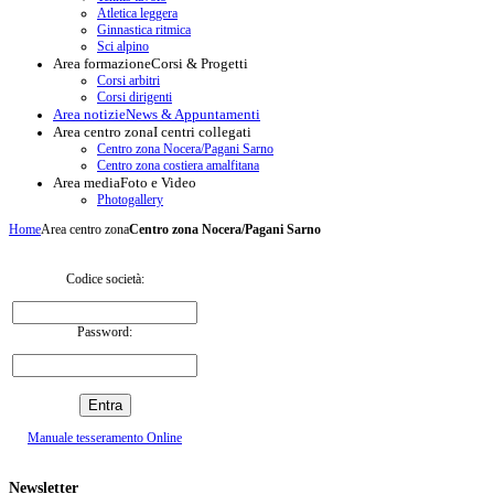
Atletica leggera
Ginnastica ritmica
Sci alpino
Area formazione
Corsi & Progetti
Corsi arbitri
Corsi dirigenti
Area notizie
News & Appuntamenti
Area centro zona
I centri collegati
Centro zona Nocera/Pagani Sarno
Centro zona costiera amalfitana
Area media
Foto e Video
Photogallery
Home
Area centro zona
Centro zona Nocera/Pagani Sarno
Codice società:
Password:
Manuale tesseramento Online
Newsletter