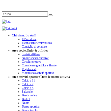
Chi siamo
Lo staff
Il Presidente
Il consulente ecclesiastico
Consiglio di comitato
Area società
Info & utilities
Società affiliate
Nuove società sportive
Circoli ricreativi
Consulenza giuridica e fiscale
Regolamenti
Modulistica attività sportiva
Area attività sportiva
Tutte le nostre attività
Calcio a 11
Calcio a 7
Calcio a 5
Pallavolo
Beach volley
Basket
Nuoto
Danza sportiva
Tennis tavolo