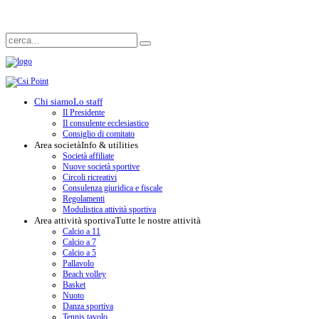
Chi siamo
Lo staff
Il Presidente
Il consulente ecclesiastico
Consiglio di comitato
Area società
Info & utilities
Società affiliate
Nuove società sportive
Circoli ricreativi
Consulenza giuridica e fiscale
Regolamenti
Modulistica attività sportiva
Area attività sportiva
Tutte le nostre attività
Calcio a 11
Calcio a 7
Calcio a 5
Pallavolo
Beach volley
Basket
Nuoto
Danza sportiva
Tennis tavolo