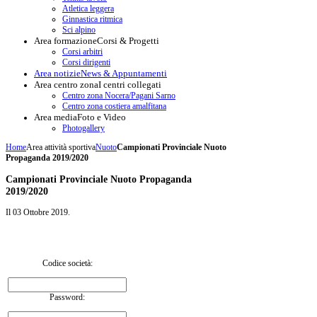
Atletica leggera
Ginnastica ritmica
Sci alpino
Area formazione
Corsi & Progetti
Corsi arbitri
Corsi dirigenti
Area notizie
News & Appuntamenti
Area centro zona
I centri collegati
Centro zona Nocera/Pagani Sarno
Centro zona costiera amalfitana
Area media
Foto e Video
Photogallery
Home
Area attività sportiva
Nuoto
Campionati Provinciale Nuoto
Propaganda 2019/2020
Campionati Provinciale Nuoto Propaganda
2019/2020
Il
03 Ottobre 2019
.
Codice società:
Password: