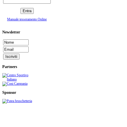
Manuale tesseramento Online
Newsletter
Partners
Sponsor
C.S.I. CENTRO SPORTIVO ITALIANO - Comitato di Cava de' Tirreni
Sede: c/o Stadio comunale S. Lamberti - C.so Mazzini, 210 - 84013 Cava de' Tirreni (SA)
telefax: 089/461602 - e-mail:
info@csicava.it
- C.F. 95000110650 - P.IVA 05411250656