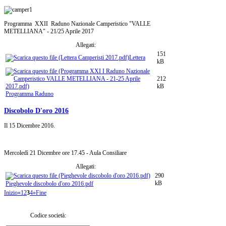
Programma XXII Raduno Nazionale Camperistico "VALLE
METELLIANA" - 21/25 Aprile 2017
Allegati:
151
Lettera
kB
212
kB
Programma Raduno
Discobolo D'oro 2016
Il
15 Dicembre 2016
.
Mercoledì 21 Dicembre ore 17.45 - Aula Consiliare
Allegati:
290
kB
Pieghevole discobolo d'oro 2016.pdf
Inizio
«
1
2
3
4
»
Fine
Codice società: