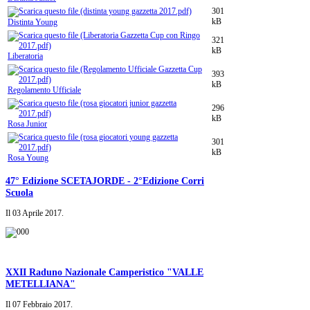
301
kB
Distinta Young
321
kB
Liberatoria
393
kB
Regolamento Ufficiale
296
kB
Rosa Junior
301
kB
Rosa Young
47° Edizione SCETAJORDE - 2°Edizione Corri
Scuola
Il
03 Aprile 2017
.
XXII Raduno Nazionale Camperistico "VALLE
METELLIANA"
Il
07 Febbraio 2017
.