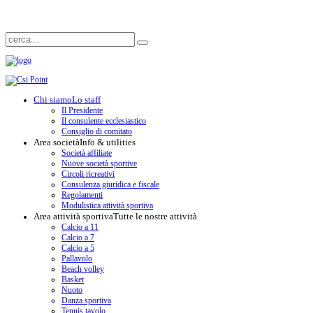
Chi siamo
Lo staff
Il Presidente
Il consulente ecclesiastico
Consiglio di comitato
Area società
Info & utilities
Società affiliate
Nuove società sportive
Circoli ricreativi
Consulenza giuridica e fiscale
Regolamenti
Modulistica attività sportiva
Area attività sportiva
Tutte le nostre attività
Calcio a 11
Calcio a 7
Calcio a 5
Pallavolo
Beach volley
Basket
Nuoto
Danza sportiva
Tennis tavolo