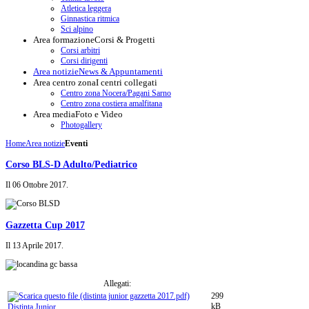
Atletica leggera
Ginnastica ritmica
Sci alpino
Area formazione
Corsi & Progetti
Corsi arbitri
Corsi dirigenti
Area notizie
News & Appuntamenti
Area centro zona
I centri collegati
Centro zona Nocera/Pagani Sarno
Centro zona costiera amalfitana
Area media
Foto e Video
Photogallery
Home
Area notizie
Eventi
Corso BLS-D Adulto/Pediatrico
Il
06 Ottobre 2017
.
Gazzetta Cup 2017
Il
13 Aprile 2017
.
Allegati:
299
kB
Distinta Junior