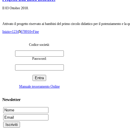
Il
03 Ottobre 2018
.
Attivato il progetto riservato ai bambini del primo circolo didattico per il potenziamento e la qua
Inizio
«
1
2
3
4
5
6
7
8
9
10
»
Fine
Codice società:
Password:
Manuale tesseramento Online
Newsletter