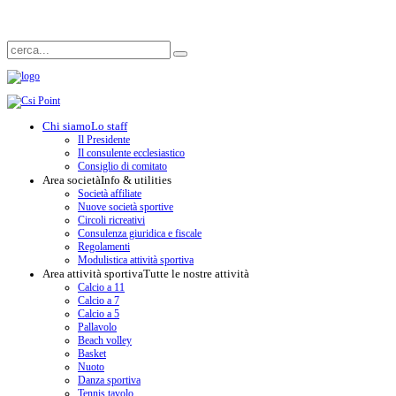
Chi siamo
Lo staff
Il Presidente
Il consulente ecclesiastico
Consiglio di comitato
Area società
Info & utilities
Società affiliate
Nuove società sportive
Circoli ricreativi
Consulenza giuridica e fiscale
Regolamenti
Modulistica attività sportiva
Area attività sportiva
Tutte le nostre attività
Calcio a 11
Calcio a 7
Calcio a 5
Pallavolo
Beach volley
Basket
Nuoto
Danza sportiva
Tennis tavolo