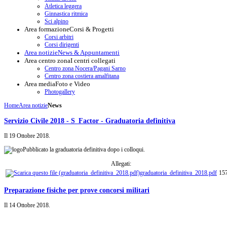
Atletica leggera
Ginnastica ritmica
Sci alpino
Area formazione
Corsi & Progetti
Corsi arbitri
Corsi dirigenti
Area notizie
News & Appuntamenti
Area centro zona
I centri collegati
Centro zona Nocera/Pagani Sarno
Centro zona costiera amalfitana
Area media
Foto e Video
Photogallery
Home
Area notizie
News
Servizio Civile 2018 - S_Factor - Graduatoria definitiva
Il
19 Ottobre 2018
.
Pubblicato la graduatoria definitiva dopo i colloqui.
Allegati:
graduatoria_definitiva_2018.pdf
15
Preparazione fisiche per prove concorsi militari
Il
14 Ottobre 2018
.