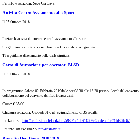
Per info e iscrizioni: Sede Csi Cava
Attività Centro Avviamento allo Sport
Il
05 Ottobre 2018
.
Iniziate le attività dei nostri centri di avviamento allo sport.
Scegli il tuo preferito e vieni a fare una lezione di prova gratuita.
Ti aspettiamo direttamente nelle varie strutture.
Corso di formazione per operatori BLSD
Il
05 Ottobre 2018
.
In programma Sabato 02 Febbraio 2019dalle ore 08.30 alle 13.30 presso i locali del convento 
collaborazione del convento dei frati francescani.
Costo: € 35.00
Chiusura iscrizioni: Giovedì 31 o al raggiungimento di 35 iscritti.
Iscrizioni su:
http://ceaf.csi-net.it/iscrizioni/5989/dc1ab618692e3edde5df9e71fd361c67
Per info: 089/461602 o
info@csicava.it
Progetto Don Bosco 2018/2019