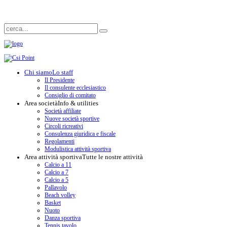
Chi siamo
Lo staff
Il Presidente
Il consulente ecclesiastico
Consiglio di comitato
Area società
Info & utilities
Società affiliate
Nuove società sportive
Circoli ricreativi
Consulenza giuridica e fiscale
Regolamenti
Modulistica attività sportiva
Area attività sportiva
Tutte le nostre attività
Calcio a 11
Calcio a 7
Calcio a 5
Pallavolo
Beach volley
Basket
Nuoto
Danza sportiva
Tennis tavolo