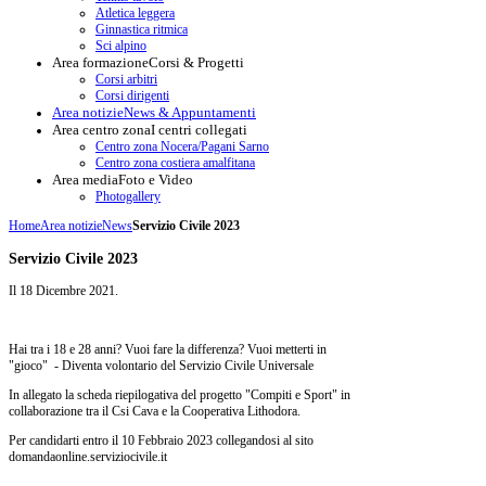
Atletica leggera
Ginnastica ritmica
Sci alpino
Area formazione
Corsi & Progetti
Corsi arbitri
Corsi dirigenti
Area notizie
News & Appuntamenti
Area centro zona
I centri collegati
Centro zona Nocera/Pagani Sarno
Centro zona costiera amalfitana
Area media
Foto e Video
Photogallery
Home
Area notizie
News
Servizio Civile 2023
Servizio Civile 2023
Il
18 Dicembre 2021
.
Hai tra i 18 e 28 anni? Vuoi fare la differenza? Vuoi metterti in
"gioco" - Diventa volontario del Servizio Civile Universale
In allegato la scheda riepilogativa del progetto "Compiti e Sport" in
collaborazione tra il Csi Cava e la Cooperativa Lithodora.
Per candidarti entro il 10 Febbraio 2023 collegandosi al sito
domandaonline.serviziocivile.it