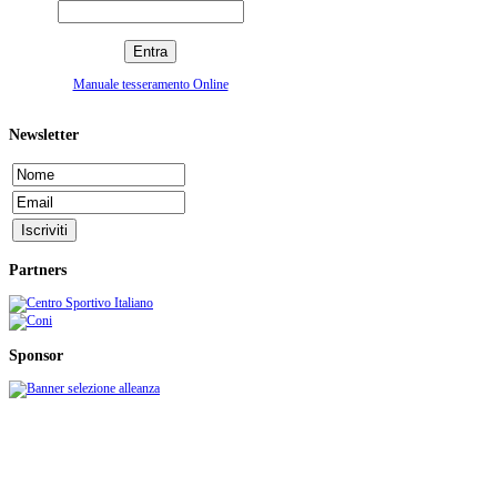
Manuale tesseramento Online
Newsletter
Partners
Sponsor
C.S.I. CENTRO SPORTIVO ITALIANO - Comitato di Cava de' Tirreni
Sede: c/o Stadio comunale S. Lamberti - C.so Mazzini, 210 - 84013 Cava de' Tirreni (SA)
telefax: 089/461602 - e-mail:
info@csicava.it
- C.F. 95000110650 - P.IVA 05411250656