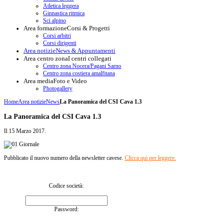
Atletica leggera
Ginnastica ritmica
Sci alpino
Area formazione
Corsi & Progetti
Corsi arbitri
Corsi dirigenti
Area notizie
News & Appuntamenti
Area centro zona
I centri collegati
Centro zona Nocera/Pagani Sarno
Centro zona costiera amalfitana
Area media
Foto e Video
Photogallery
Home
Area notizie
News
La Panoramica del CSI Cava 1.3
La Panoramica del CSI Cava 1.3
Il
15 Marzo 2017
.
Pubblicato il nuovo numero della newsletter cavese.
Clicca qui per leggere.
Codice società:
Password: