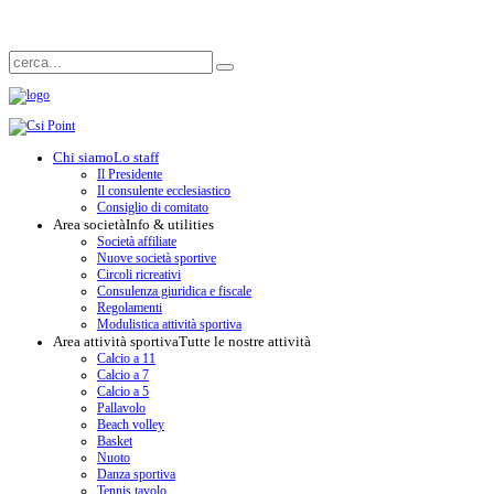
Chi siamo
Lo staff
Il Presidente
Il consulente ecclesiastico
Consiglio di comitato
Area società
Info & utilities
Società affiliate
Nuove società sportive
Circoli ricreativi
Consulenza giuridica e fiscale
Regolamenti
Modulistica attività sportiva
Area attività sportiva
Tutte le nostre attività
Calcio a 11
Calcio a 7
Calcio a 5
Pallavolo
Beach volley
Basket
Nuoto
Danza sportiva
Tennis tavolo