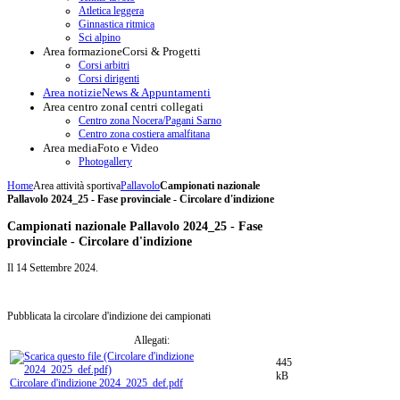
Atletica leggera
Ginnastica ritmica
Sci alpino
Area formazione
Corsi & Progetti
Corsi arbitri
Corsi dirigenti
Area notizie
News & Appuntamenti
Area centro zona
I centri collegati
Centro zona Nocera/Pagani Sarno
Centro zona costiera amalfitana
Area media
Foto e Video
Photogallery
Home
Area attività sportiva
Pallavolo
Campionati nazionale
Pallavolo 2024_25 - Fase provinciale - Circolare d'indizione
Campionati nazionale Pallavolo 2024_25 - Fase
provinciale - Circolare d'indizione
Il
14 Settembre 2024
.
Pubblicata la circolare d'indizione dei campionati
Allegati:
445
kB
Circolare d'indizione 2024_2025_def.pdf