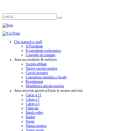
Chi siamo
Lo staff
Il Presidente
Il consulente ecclesiastico
Consiglio di comitato
Area società
Info & utilities
Società affiliate
Nuove società sportive
Circoli ricreativi
Consulenza giuridica e fiscale
Regolamenti
Modulistica attività sportiva
Area attività sportiva
Tutte le nostre attività
Calcio a 11
Calcio a 7
Calcio a 5
Pallavolo
Beach volley
Basket
Nuoto
Danza sportiva
Tennis tavolo