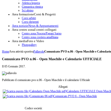
Atletica leggera
Ginnastica ritmica
Sci alpino
Area formazione
Corsi & Progetti
Corsi arbitri
Corsi dirigenti
Area notizie
News & Appuntamenti
Area centro zona
I centri collegati
Centro zona Nocera/Pagani Sarno
Centro zona costiera amalfitana
Area media
Foto e Video
Photogallery
Home
Area attività sportiva
Pallavolo
Comunicato PVO n.06 - Open Maschile e Calenda
Comunicato PVO n.06 - Open Maschile e Calendario UFFICIALE
Il
05 Gennaio 2017
.
Pubblicato il comunicato pvo n.06 - Open Maschile e il calendario Ufficiale
Allegati:
Calendario UFFICIALE Open Masch
Comunicato PVO 6 - Open Maschile
Codice società: