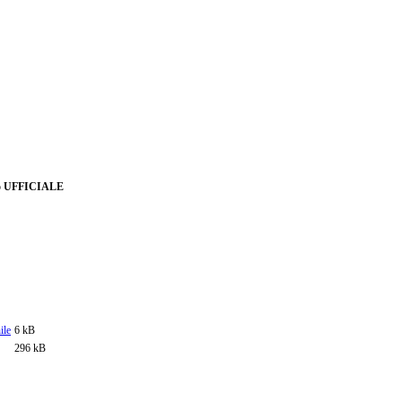
rio UFFICIALE
ile
6 kB
296 kB