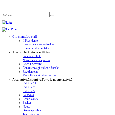
Chi siamo
Lo staff
Il Presidente
Il consulente ecclesiastico
Consiglio di comitato
Area società
Info & utilities
Società affiliate
Nuove società sportive
Circoli ricreativi
Consulenza giuridica e fiscale
Regolamenti
Modulistica attività sportiva
Area attività sportiva
Tutte le nostre attività
Calcio a 11
Calcio a 7
Calcio a 5
Pallavolo
Beach volley
Basket
Nuoto
Danza sportiva
Tennis tavolo