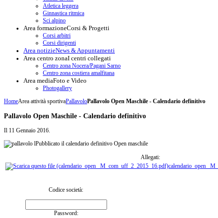
Atletica leggera
Ginnastica ritmica
Sci alpino
Area formazione
Corsi & Progetti
Corsi arbitri
Corsi dirigenti
Area notizie
News & Appuntamenti
Area centro zona
I centri collegati
Centro zona Nocera/Pagani Sarno
Centro zona costiera amalfitana
Area media
Foto e Video
Photogallery
Home
Area attività sportiva
Pallavolo
Pallavolo Open Maschile - Calendario definitivo
Pallavolo Open Maschile - Calendario definitivo
Il
11 Gennaio 2016
.
Pubblicato il calendario definitivo Open maschile
Allegati:
calendario_open_ M
Codice società:
Password: