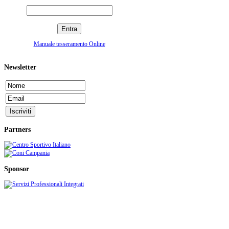
Manuale tesseramento Online
Newsletter
Partners
Sponsor
C.S.I. CENTRO SPORTIVO ITALIANO - Comitato di Cava de' Tirreni
Sede: c/o Stadio comunale S. Lamberti - C.so Mazzini, 210 - 84013 Cava de' Tirreni (SA)
telefax: 089/461602 - e-mail:
info@csicava.it
- C.F. 95000110650 - P.IVA 05411250656