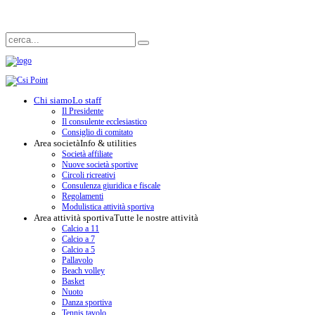
Chi siamo
Lo staff
Il Presidente
Il consulente ecclesiastico
Consiglio di comitato
Area società
Info & utilities
Società affiliate
Nuove società sportive
Circoli ricreativi
Consulenza giuridica e fiscale
Regolamenti
Modulistica attività sportiva
Area attività sportiva
Tutte le nostre attività
Calcio a 11
Calcio a 7
Calcio a 5
Pallavolo
Beach volley
Basket
Nuoto
Danza sportiva
Tennis tavolo