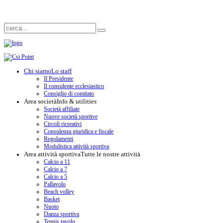
Chi siamo
Lo staff
Il Presidente
Il consulente ecclesiastico
Consiglio di comitato
Area società
Info & utilities
Società affiliate
Nuove società sportive
Circoli ricreativi
Consulenza giuridica e fiscale
Regolamenti
Modulistica attività sportiva
Area attività sportiva
Tutte le nostre attività
Calcio a 11
Calcio a 7
Calcio a 5
Pallavolo
Beach volley
Basket
Nuoto
Danza sportiva
Tennis tavolo