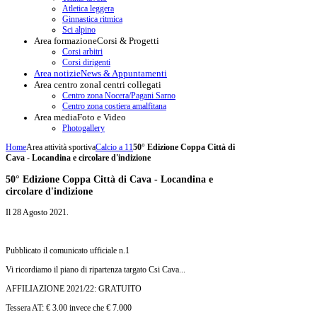
Atletica leggera
Ginnastica ritmica
Sci alpino
Area formazione
Corsi & Progetti
Corsi arbitri
Corsi dirigenti
Area notizie
News & Appuntamenti
Area centro zona
I centri collegati
Centro zona Nocera/Pagani Sarno
Centro zona costiera amalfitana
Area media
Foto e Video
Photogallery
Home
Area attività sportiva
Calcio a 11
50° Edizione Coppa Città di
Cava - Locandina e circolare d'indizione
50° Edizione Coppa Città di Cava - Locandina e
circolare d'indizione
Il
28 Agosto 2021
.
Pubblicato il comunicato ufficiale n.1
Vi ricordiamo il piano di ripartenza targato Csi Cava...
AFFILIAZIONE 2021/22: GRATUITO
Tessera AT: € 3.00 invece che € 7.000