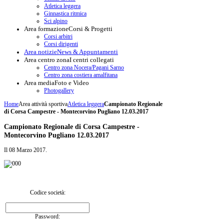
Atletica leggera
Ginnastica ritmica
Sci alpino
Area formazione
Corsi & Progetti
Corsi arbitri
Corsi dirigenti
Area notizie
News & Appuntamenti
Area centro zona
I centri collegati
Centro zona Nocera/Pagani Sarno
Centro zona costiera amalfitana
Area media
Foto e Video
Photogallery
Home
Area attività sportiva
Atletica leggera
Campionato Regionale
di Corsa Campestre - Montecorvino Pugliano 12.03.2017
Campionato Regionale di Corsa Campestre -
Montecorvino Pugliano 12.03.2017
Il
08 Marzo 2017
.
Codice società:
Password: