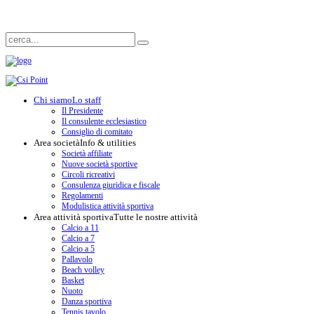
Chi siamo
Lo staff
Il Presidente
Il consulente ecclesiastico
Consiglio di comitato
Area società
Info & utilities
Società affiliate
Nuove società sportive
Circoli ricreativi
Consulenza giuridica e fiscale
Regolamenti
Modulistica attività sportiva
Area attività sportiva
Tutte le nostre attività
Calcio a 11
Calcio a 7
Calcio a 5
Pallavolo
Beach volley
Basket
Nuoto
Danza sportiva
Tennis tavolo