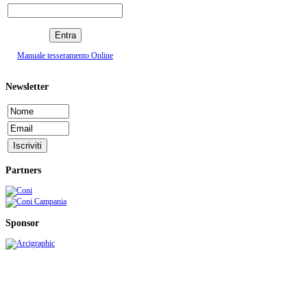
Manuale tesseramento Online
Newsletter
Partners
Sponsor
C.S.I. CENTRO SPORTIVO ITALIANO - Comitato di Cava de' Tirreni
Sede: c/o Stadio comunale S. Lamberti - C.so Mazzini, 210 - 84013 Cava de' Tirreni (SA)
telefax: 089/461602 - e-mail:
info@csicava.it
- C.F. 95000110650 - P.IVA 05411250656