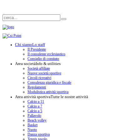
Chi siamo
Lo staff
Il Presidente
Il consulente ecclesiastico
Consiglio di comitato
Area società
Info & utilities
Società affiliate
Nuove società sportive
Circoli ricreativi
Consulenza giuridica e fiscale
Regolamenti
Modulistica attività sportiva
Area attività sportiva
Tutte le nostre attività
Calcio a 11
Calcio a 7
Calcio a 5
Pallavolo
Beach volley
Basket
Nuoto
Danza sportiva
Tennis tavolo