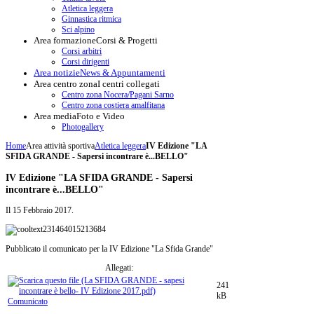
Atletica leggera
Ginnastica ritmica
Sci alpino
Area formazione
Corsi & Progetti
Corsi arbitri
Corsi dirigenti
Area notizie
News & Appuntamenti
Area centro zona
I centri collegati
Centro zona Nocera/Pagani Sarno
Centro zona costiera amalfitana
Area media
Foto e Video
Photogallery
Home
Area attività sportiva
Atletica leggera
IV Edizione "LA
SFIDA GRANDE - Sapersi incontrare è...BELLO"
IV Edizione "LA SFIDA GRANDE - Sapersi
incontrare è...BELLO"
Il
15 Febbraio 2017
.
Pubblicato il comunicato per la IV Edizione "La Sfida Grande"
Allegati:
241
kB
Comunicato