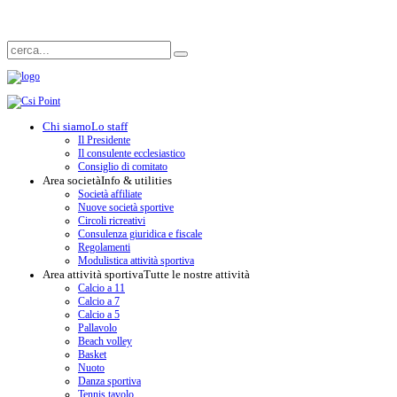
Chi siamo
Lo staff
Il Presidente
Il consulente ecclesiastico
Consiglio di comitato
Area società
Info & utilities
Società affiliate
Nuove società sportive
Circoli ricreativi
Consulenza giuridica e fiscale
Regolamenti
Modulistica attività sportiva
Area attività sportiva
Tutte le nostre attività
Calcio a 11
Calcio a 7
Calcio a 5
Pallavolo
Beach volley
Basket
Nuoto
Danza sportiva
Tennis tavolo