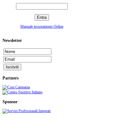
Manuale tesseramento Online
Newsletter
Partners
Sponsor
C.S.I. CENTRO SPORTIVO ITALIANO - Comitato di Cava de' Tirreni
Sede: c/o Stadio comunale S. Lamberti - C.so Mazzini, 210 - 84013 Cava de' Tirreni (SA)
telefax: 089/461602 - e-mail:
info@csicava.it
- C.F. 95000110650 - P.IVA 05411250656