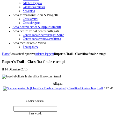
Atletica leggera
Ginnastica ritmica
Sci alpino
Area formazione
Corsi & Progetti
Corsi arbitri
Corsi dirigenti
Area notizie
News & Appuntamenti
Area centro zona
I centri collegati
Centro zona Nocera/Pagani Sarno
Centro zona costiera amalfitana
Area media
Foto e Video
Photogallery
Home
Area attività sportiva
Atletica leggera
Rupert's Trail - Classifica finale e tempi
Rupert's Trail - Classifica finale e tempi
Il
14 Dicembre 2015
.
Pubblicata la classifica finale con i tempi
Allegati:
Classifica Finale e Tempi.pdf
142 kB
Codice società:
Password: